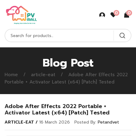
0
0
Blog Post
Home
article-eat
Adobe After Effects 2022
Portable + Activator Latest (x64) [Patch] Tested
Adobe After Effects 2022 Portable +
Activator Latest (x64) [Patch] Tested
ARTICLE-EAT
16 March 2026
Posted By:
Petandvet