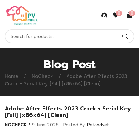
0
0
Blog Post
Home
NoCheck
Adobe After Effects 2023
Crack + Serial Key [Full] [x86x64] [Clean]
Adobe After Effects 2023 Crack + Serial Key
[Full] [x86x64] [Clean]
NOCHECK
9 June 2026
Posted By:
Petandvet