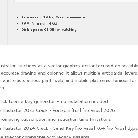
Processor:
1 GHz, 2-core minimum
RAM:
Minimum 4 GB
Disk space:
64 GB for patching
ustrator functions as a vector graphics editor focused on scalable 
r accurate drawing and coloring. It allows multiple artboards, laye
s and artists across print, web, and mobile platforms. Famous for 
on.
lick license key generator – no installation needed
Illustrator 2023 Crack + Portable [Full] [no Virus] 2026
removing subscription and activation time limitations
Illustrator 2024 Crack + Serial Key [no Virus] x64 [no Virus] Bypa
ile injector compatible with legacy systems