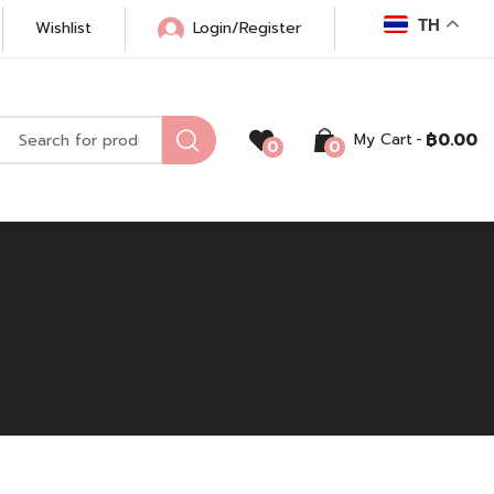
TH
Wishlist
Login/Register
My Cart
฿
0.00
0
0