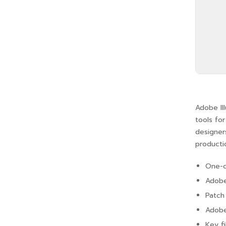
Adobe Ill
tools fo
designer
producti
One-c
Adobe 
Patch 
Adobe 
Key f