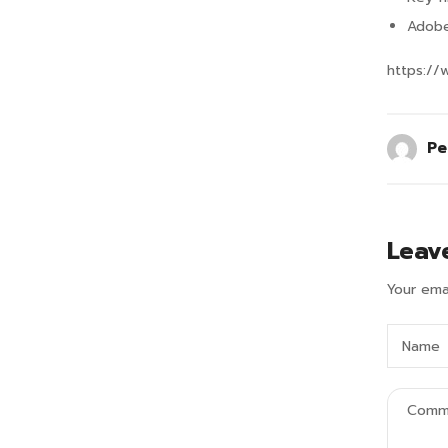
Adobe 
https://
Pe
Leav
Your emai