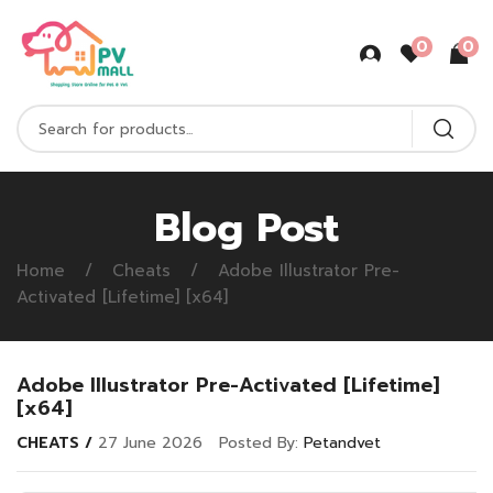
0
0
Blog Post
Home
Cheats
Adobe Illustrator Pre-
Activated [Lifetime] [x64]
Adobe Illustrator Pre-Activated [Lifetime]
[x64]
CHEATS
27 June 2026
Posted By:
Petandvet