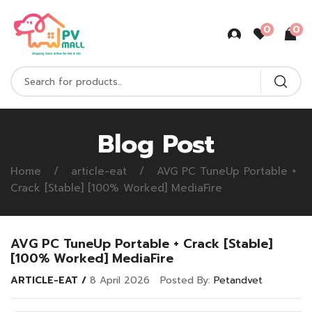
0
0
Blog Post
Home
article-eat
AVG PC TuneUp Portable +
Crack [Stable] [100% Worked] MediaFire
AVG PC TuneUp Portable + Crack [Stable]
[100% Worked] MediaFire
ARTICLE-EAT
8 April 2026
Posted By:
Petandvet