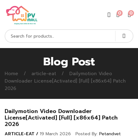
0
0
Blog Post
Home
article-eat
Dailymotion Video
Downloader License[Activated] [Full] [x86x64] Patch
2026
Dailymotion Video Downloader
License[Activated] [Full] [x86x64] Patch
2026
ARTICLE-EAT
19 March 2026
Posted By:
Petandvet