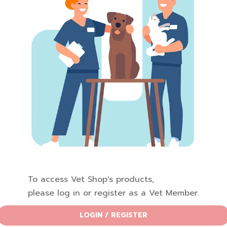
To access Vet Shop's products,
please log in or register as a Vet Member.
Related Products subtitle
Related Products
LOGIN / REGISTER