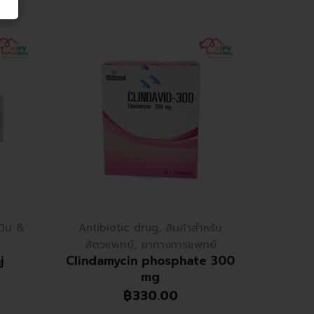
SOLD 
มิน &
Antibiotic drug
,
สินค้าสำหรับ
Antib
สัตวแพทย์
,
ยาทางการแพทย์
สัตว
j
Clindamycin phosphate 300
Mar
mg
฿
330.00