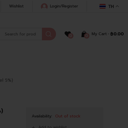
Wishlist
Login/Register
TH
My Cart
฿
0.00
0
0
el 5%)
%)
Availability:
Out of stock
Add to wishlist