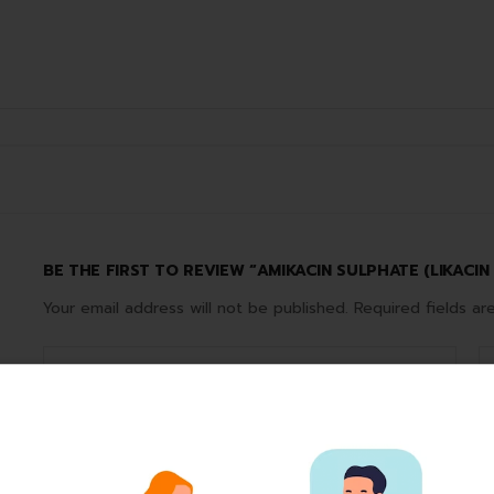
BE THE FIRST TO REVIEW “AMIKACIN SULPHATE (LIKACIN
Your email address will not be published.
Required fields a
Your rating
*
Your review
*