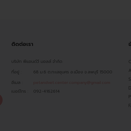
ติดต่อเรา
ข
บริษัท พีแอนด์วี มอลล์ จำกัด
O
A
ที่อยู่ :
68 ม.6 ต.ทะเลชุบศร อ.เมือง จ.ลพบุรี 15000
S
อีเมล :
petandvet.center.company@gmail.com
D
เบอร์โทร :
092-4162614
P