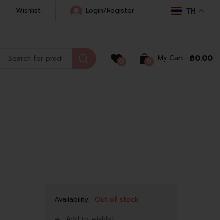
Wishlist
Login/Register
TH
My Cart
฿
0.00
0
0
Availability:
Out of stock
Add to wishlist