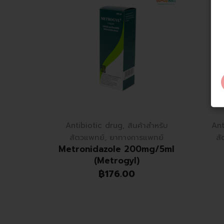
Antibiotic drug
,
สินค้าสำหรับ
Ant
สัตวแพทย์
,
ยาทางการแพทย์
สั
Metronidazole 200mg/5ml
(Metrogyl)
฿
176.00