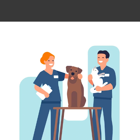
Related Products subtitle
Related Products
D OUT