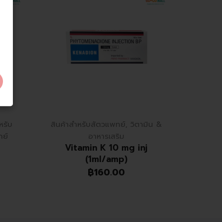
หรับ
สินค้าสำหรับสัตวแพทย์
,
วิตามิน &
Antib
ย์
อาหารเสริม
สัตว
Vitamin K 10 mg inj
(1ml/amp)
฿
160.00