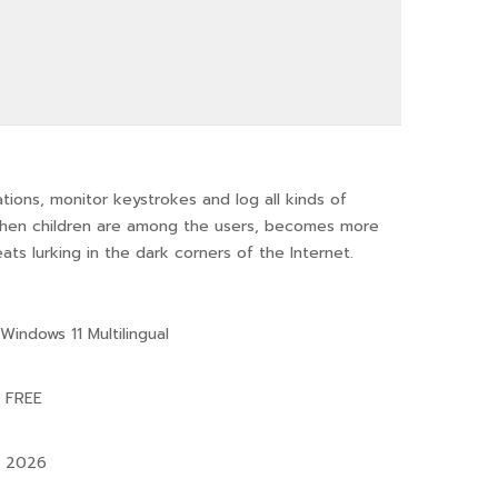
tions, monitor keystrokes and log all kinds of
y when children are among the users, becomes more
s lurking in the dark corners of the Internet.
indows 11 Multilingual
6 FREE
] 2026