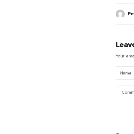
Pe
Leav
Your emai