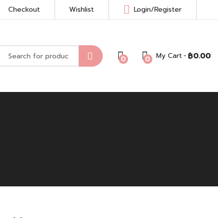
Checkout
Wishlist
Login/Register
My Cart
฿
0.00
0
0