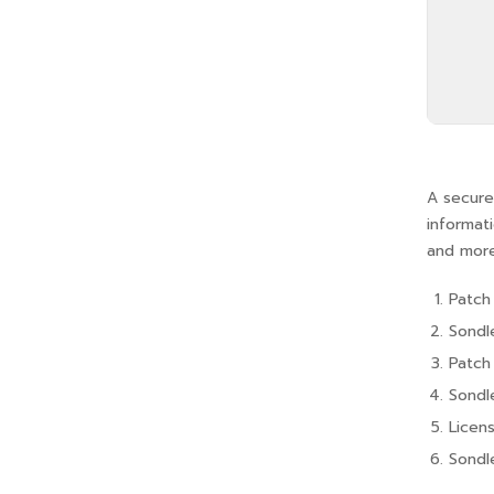
A secure
informat
and more
Patch
Sondl
Patch 
Sondl
Licen
Sondl