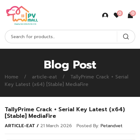
0
0
Blog Post
Home
article-eat
TallyPrime Crack + Serial
Key Latest (x64) [Stable] MediaFire
TallyPrime Crack + Serial Key Latest (x64)
[Stable] MediaFire
ARTICLE-EAT
21 March 2026
Posted By:
Petandvet