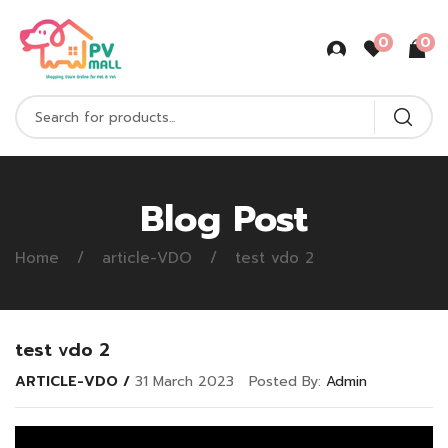
0
0
Blog Post
Home
article-VDO
test vdo 2
test vdo 2
ARTICLE-VDO
31 March 2023
Posted By:
Admin