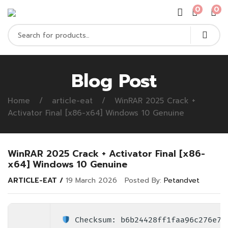
0
0
Blog Post
Home
article-eat
WinRAR 2025 Crack +
Activator Final [x86-x64] Windows 10 Genuine
WinRAR 2025 Crack + Activator Final [x86-
x64] Windows 10 Genuine
ARTICLE-EAT
19 March 2026
Posted By:
Petandvet
Checksum: b6b24428ff1faa96c276e7f