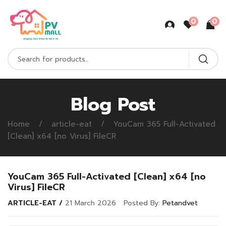
0
0
Blog Post
Home
article-eat
YouCam 365 Full-Activated
[Clean] x64 [no Virus] FileCR
YouCam 365 Full-Activated [Clean] x64 [no
Virus] FileCR
ARTICLE-EAT
21 March 2026
Posted By:
Petandvet