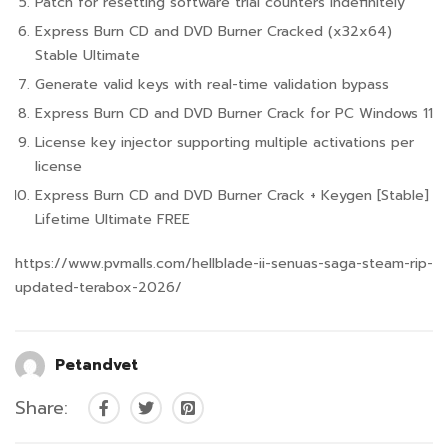
Patch for resetting software trial counters indefinitely
Express Burn CD and DVD Burner Cracked (x32x64)
Stable Ultimate
Generate valid keys with real-time validation bypass
Express Burn CD and DVD Burner Crack for PC Windows 11
License key injector supporting multiple activations per
license
Express Burn CD and DVD Burner Crack + Keygen [Stable]
Lifetime Ultimate FREE
https://www.pvmalls.com/hellblade-ii-senuas-saga-steam-rip-
updated-terabox-2026/
Petandvet
Share: